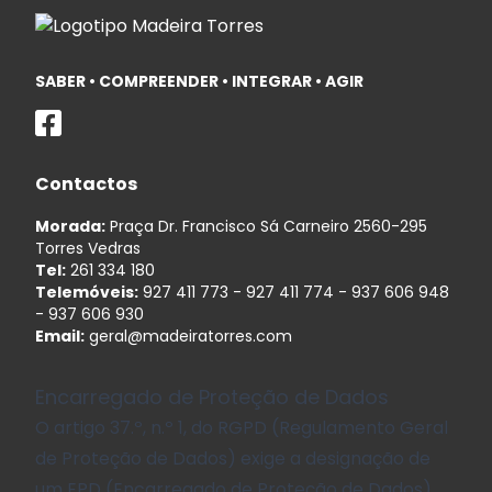
SABER • COMPREENDER • INTEGRAR • AGIR
Contactos
Morada:
Praça Dr. Francisco Sá Carneiro 2560-295
Torres Vedras
Tel:
261 334 180
Telemóveis:
927 411 773
-
927 411 774
-
937 606 948
-
937 606 930
Email:
geral@madeiratorres.com
Encarregado de Proteção de Dados
O artigo 37.º, n.º 1, do RGPD (Regulamento Geral
de Proteção de Dados) exige a designação de
um EPD (Encarregado de Proteção de Dados).