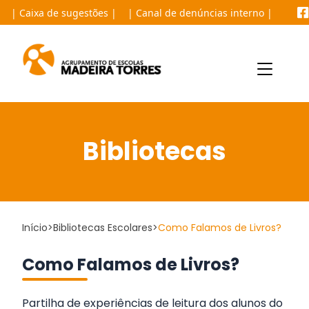
Saltar para o conteúdo principal da página
| Caixa de sugestões |
| Canal de denúncias interno |
Saltar para o conteúdo principal da página
Bibliotecas
Início
>
Bibliotecas Escolares
>
Como Falamos de Livros?
Como Falamos de Livros?
Partilha de experiências de leitura dos alunos do