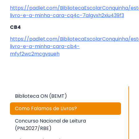
https://padlet.com/BibliotecaEscolarConquinha/es
livro-e-a-minha-cara-cq4c-7algvxh2xiu439f3
CB4
https://padlet.com/BibliotecaEscolarConquinha/es
livro-e-a-minha-cara-cb4-
mfyf2wc2mcgvsueh
Biblioteca ON (BEMT)
Como Falamos de Livros?
Concurso Nacional de Leitura
(PNL2027/RBE)