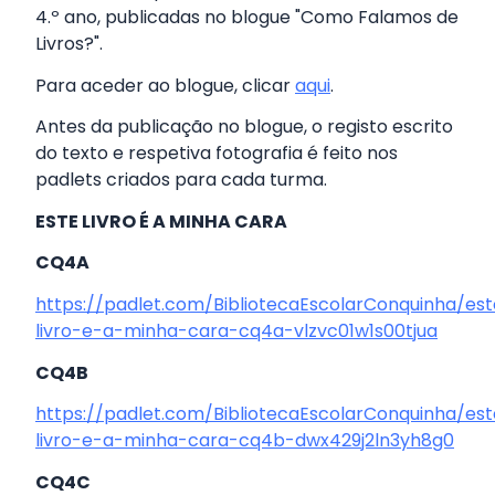
4.º ano, publicadas no blogue "Como Falamos de
Livros?".
Para aceder ao blogue, clicar
aqui
.
Antes da publicação no blogue, o registo escrito
do texto e respetiva fotografia é feito nos
padlets criados para cada turma.
ESTE LIVRO É A MINHA CARA
CQ4A
https://padlet.com/BibliotecaEscolarConquinha/es
livro-e-a-minha-cara-cq4a-vlzvc01w1s00tjua
CQ4B
https://padlet.com/BibliotecaEscolarConquinha/es
livro-e-a-minha-cara-cq4b-dwx429j2ln3yh8g0
CQ4C