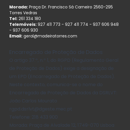
Morada:
Praça Dr. Francisco Sá Carneiro 2560-295
Torres Vedras
Tel:
261 334 180
Telemóveis:
927 411 773
-
927 411 774
-
937 606 948
-
937 606 930
Email:
geral@madeiratorres.com
Encarregado de Proteção de Dados
O artigo 37.º, n.º 1, do RGPD (Regulamento Geral
de Proteção de Dados) exige a designação de
um EPD (Encarregado de Proteção de Dados).
Neste contexto, comunica-se o nome do
Encarregado de Proteção de Dados da DSRLVT:
João Carlos Mourato
rgpd.dsrlvt@dgeste.mec.pt
Telefone:
218 433 900
Morada:
Praça de Alvalade 12, 1749-070 Lisboa