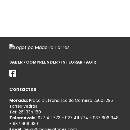
SABER • COMPREENDER • INTEGRAR • AGIR
Contactos
Morada:
Praça Dr. Francisco Sá Carneiro 2560-295
Torres Vedras
Tel:
261 334 180
Telemóveis:
927 411 773
-
927 411 774
-
937 606 948
-
937 606 930
Email:
geral@madeiratorres.com